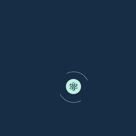
Koordinator Daerah
64
Liputan Media
Peningkatan Gizi Masyarakat
6,649
+
Penerima Manfaat
57
+
Program/Project Pemberdayaan Gizi